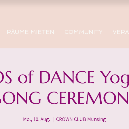
RÄUME MIETEN
COMMUNITY
VER
S of DANCE Yog
GONG CEREMON
Mo., 10. Aug.
  |  
CROWN CLUB Münsing