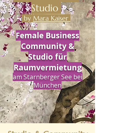
Studio
by
Mara Kaiser
Female Business
Community &
Studio für
Raumvermietung
am Starnberger See bei
München