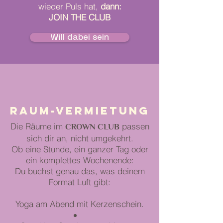
wieder Puls hat,
dann:
JOIN THE CLUB
Will dabei sein
Raum-vermietung
Die Räume im
CROWN CLUB
passen
sich dir an, nicht umgekehrt.
Ob eine Stunde, ein ganzer Tag oder
ein komplettes Wochenende:
Du buchst genau das, was deinem
Format Luft gibt:
Yoga am Abend mit Kerzenschein.