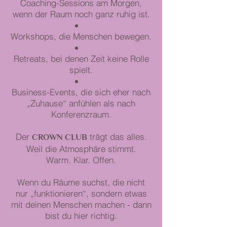
Coaching-Sessions am Morgen,
wenn der Raum noch ganz ruhig ist.
Workshops, die Menschen bewegen.
Retreats, bei denen Zeit keine Rolle
spielt.
Business-Events, die sich eher nach
„Zuhause“ anfühlen als nach
Konferenzraum.
Der
CROWN CLUB
trägt das alles.
Weil die Atmosphäre stimmt.
Warm. Klar. Offen.
Wenn du Räume suchst, die nicht
nur „funktionieren“, sondern etwas
mit deinen Menschen machen - dann
bist du hier richtig.