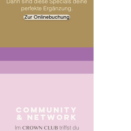
Dann sind diese Specials deine
perfekte Ergänzung.
Zur Onlinebuchung
Community
& Network
Im
CROWN CLUB
triffst du