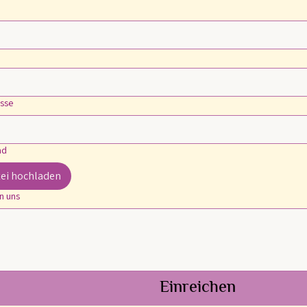
esse
ad
ei hochladen
n uns
Einreichen