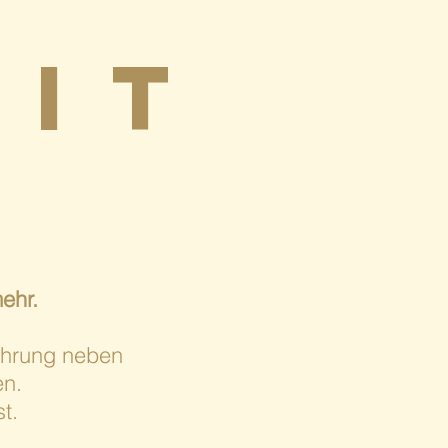
S
 it
ehr.
fahrung neben
en.
t.