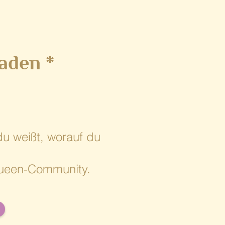
aden *
du weißt, worauf du
r Queen-Community.