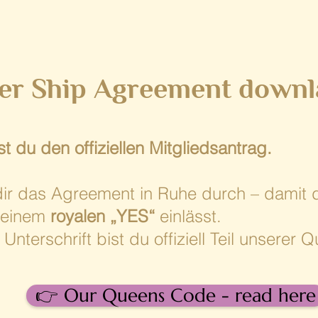
er
Ship Agreement downl
st du den offiziellen Mitgliedsantrag.
s dir das Agreement in Ruhe durch – damit 
deinem
royalen „YES“
einlässt.
 Unterschrift bist du offiziell Teil unsere
👉 Our Queens Code - read here