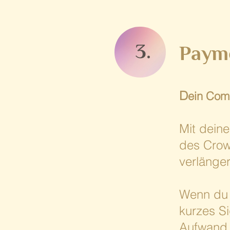
3.
Paym
D
ein Com
Mit deine
des Crow
verlänger
Wenn du 
kurzes S
Aufwand 