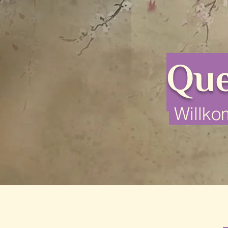
Qu
Willko