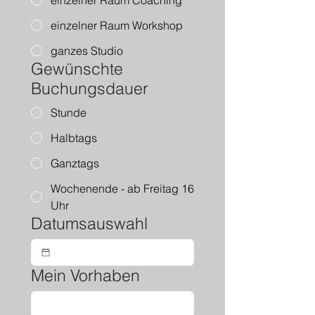
einzelner Raum Coaching
einzelner Raum Workshop
ganzes Studio
Gewünschte
Buchungsdauer
Stunde
Halbtags
Ganztags
Wochenende - ab Freitag 16
Uhr
Datumsauswahl
Mein Vorhaben