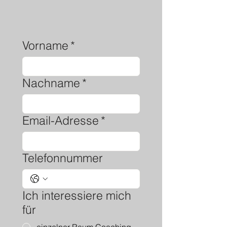
Vorname
*
Nachname
*
Email-Adresse
*
Telefonnummer
Ich interessiere mich
für