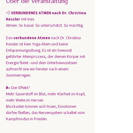
Über die Veranstaltung
💨 
VERBUNDENES ATMEN nach Dr. Christina 
Kessler 
mit Ines 
Atmen. So banal. So unterschätzt. So mächtig.
Das 
verbundene Atmen
 nach Dr. Christina 
Kessler ist kein Yoga-Atem und keine 
Entspannungsübung. Es ist ein bewusst 
geführter Atemprozess, der deinen Körper mit 
Energie flutet –und dein Unterbewusstsein 
aufmacht wie ein Fenster nach einem 
Sommerregen.
🌬️ Der Effekt?
Mehr Sauerstoff im Blut, mehr Klarheit im Kopf, 
mehr Weite im Herzen.
Blockaden können sich lösen, Emotionen 
dürfen fließen, das Nervensystem schaltet vom 
Kampfmodus in Frieden.