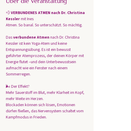
Über die Veranstaltung
💨 
VERBUNDENES ATMEN nach Dr. Christina 
Kessler 
mit Ines 
Atmen. So banal. So unterschätzt. So mächtig.
Das 
verbundene Atmen
 nach Dr. Christina 
Kessler ist kein Yoga-Atem und keine 
Entspannungsübung. Es ist ein bewusst 
geführter Atemprozess, der deinen Körper mit 
Energie flutet –und dein Unterbewusstsein 
aufmacht wie ein Fenster nach einem 
Sommerregen.
🌬️ Der Effekt?
Mehr Sauerstoff im Blut, mehr Klarheit im Kopf, 
mehr Weite im Herzen.
Blockaden können sich lösen, Emotionen 
dürfen fließen, das Nervensystem schaltet vom 
Kampfmodus in Frieden.