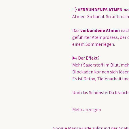
💨 
VERBUNDENES ATMEN nach 
Atmen. So banal. So untersch
Das 
verbundene Atmen
 nac
geführter Atemprozess, der d
einem Sommerregen.
🌬️ Der Effekt?
Mehr Sauerstoff im Blut, meh
Blockaden können sich lösen
Es ist Detox, Tiefenarbeit un
Und das Schönste: Du brauchst
Mehr anzeigen
Google Maps wurde aufgrund der Analyt