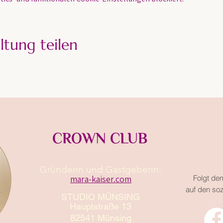
ltung teilen
CROWN CLUB
Gründerin und Gastgeberin:​
mara-kaiser.com
Folgt de
auf den so
STUDIO MÜNSING
Hauptstraße 13
82541 Münsing