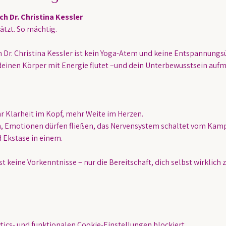
Dr. Christina Kessler 
ätzt. So mächtig.
h Dr. Christina Kessler ist kein Yoga-Atem und keine Entspannungsü
einen Körper mit Energie flutet –und dein Unterbewusstsein aufma
r Klarheit im Kopf, mehr Weite im Herzen.
, Emotionen dürfen fließen, das Nervensystem schaltet vom Kamp
d Ekstase in einem.
 keine Vorkenntnisse – nur die Bereitschaft, dich selbst wirklich 
ics- und funktionalen Cookie-Einstellungen blockiert.