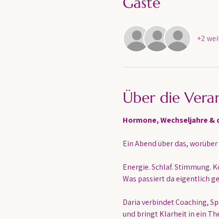
Gäste
+2 wei
Über die Vera
Hormone, Wechseljahre & d
Ein Abend über das, worüber 
Energie. Schlaf. Stimmung. K
Was passiert da eigentlich g
Daria verbindet Coaching, S
und bringt Klarheit in ein The