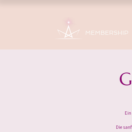
MEMBERSHIP
G
Ein
Die san