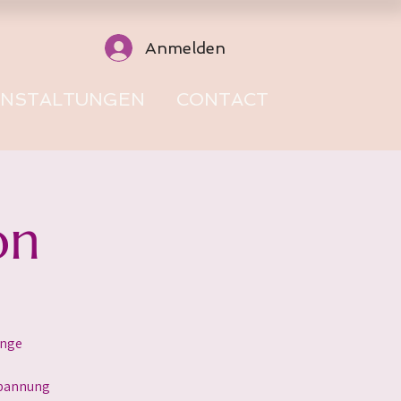
Anmelden
ANSTALTUNGEN
CONTACT
on
änge
spannung