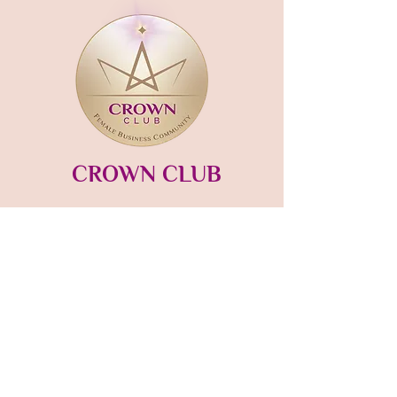
CROWN CLUB
Gründerin und Gastgeberin:​
mara-kaiser.com
STUDIO MÜNSING
Hauptstraße 13
82541 Münsing
Tel:
+49 (0) 171 4437 198
hello@crownclub-studio.com
Folgt dem
CROWN CLUB