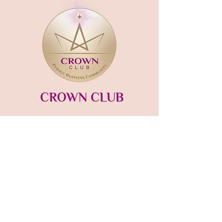
CROWN CLUB
Gründerin und Gastgeberin:​
mara-kaiser.com
STUDIO MÜNSING
Hauptstraße 13
82541 Münsing
Tel:
+49 (0) 171 4437 198
hello@crownclub-studio.com
Folgt dem
CROWN CLUB