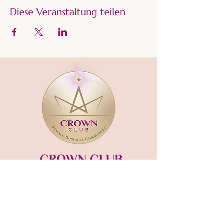
Diese Veranstaltung teilen
CROWN CLUB
Gründerin und Gastgeberin:​
mara-kaiser.com
STUDIO MÜNSING