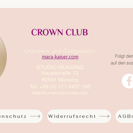
CROWN CLUB
Gründerin und Gastgeberin:​
mara-kaiser.com
Folgt de
auf den so
STUDIO MÜNSING
Hauptstraße 13
82541 Münsing
Tel: +49 (0) 171 4437 198
hello@crownclub-studio.com
enschutz
Widerrufsrecht
AGB