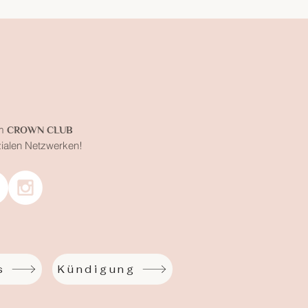
m
CROWN CLUB
zialen Netzwerken!
s
Kündigung