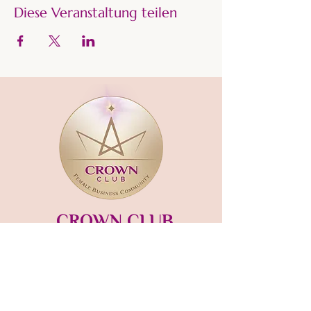
Diese Veranstaltung teilen
CROWN CLUB
Gründerin und Gastgeberin:​
mara-kaiser.com
STUDIO MÜNSING
Hauptstraße 13