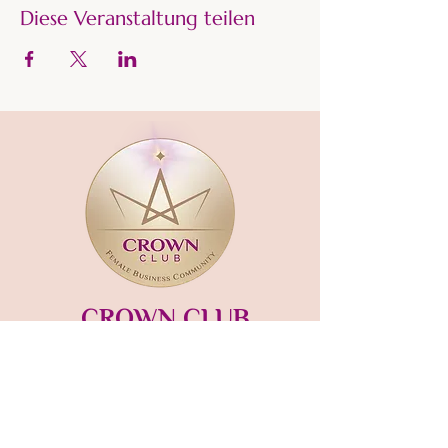
Diese Veranstaltung teilen
CROWN CLUB
Gründerin und Gastgeberin:​
mara-kaiser.com
STUDIO MÜNSING
Hauptstraße 13