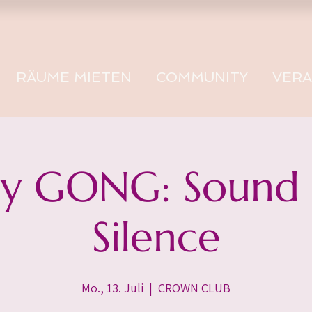
RÄUME MIETEN
COMMUNITY
VER
 GONG: Sound -
Silence
Mo., 13. Juli
  |  
CROWN CLUB