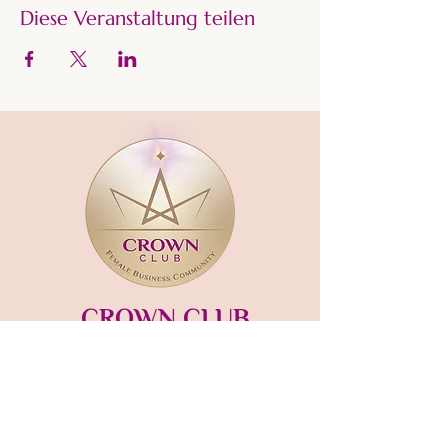
Diese Veranstaltung teilen
CROWN CLUB
Gründerin und Gastgeberin:​
mara-kaiser.com
STUDIO MÜNSING
Hauptstraße 13