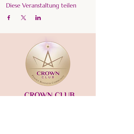
Diese Veranstaltung teilen
CROWN CLUB
Gründerin und Gastgeberin:​
mara-kaiser.com
STUDIO MÜNSING
Hauptstraße 13