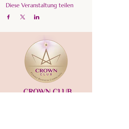
Diese Veranstaltung teilen
CROWN CLUB
Gründerin und Gastgeberin:​
mara-kaiser.com
STUDIO MÜNSING
Hauptstraße 13