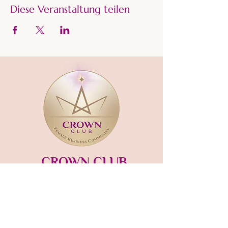
Diese Veranstaltung teilen
CROWN CLUB
Gründerin und Gastgeberin:​
mara-kaiser.com
STUDIO MÜNSING
Hauptstraße 13