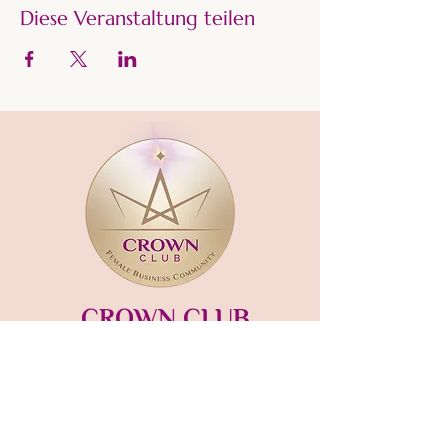
Diese Veranstaltung teilen
CROWN CLUB
Gründerin und Gastgeberin:​
mara-kaiser.com
STUDIO MÜNSING
Hauptstraße 13