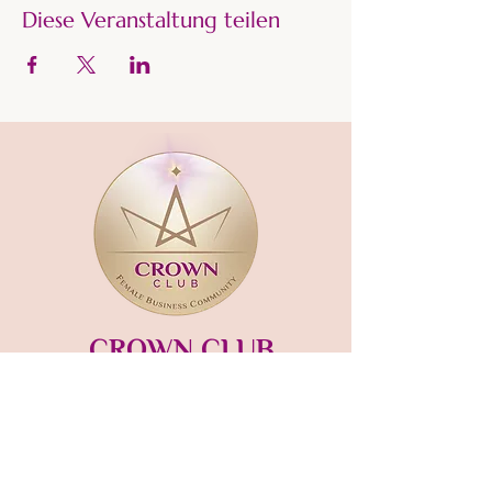
Diese Veranstaltung teilen
CROWN CLUB
Gründerin und Gastgeberin:​
mara-kaiser.com
STUDIO MÜNSING
Hauptstraße 13