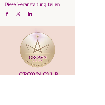
Diese Veranstaltung teilen
CROWN CLUB
Gründerin und Gastgeberin:​
mara-kaiser.com
STUDIO MÜNSING
Hauptstraße 13