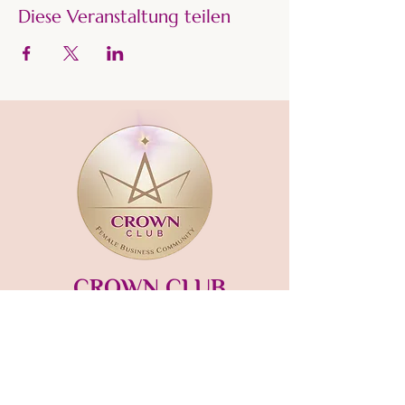
Diese Veranstaltung teilen
CROWN CLUB
Gründerin und Gastgeberin:​
mara-kaiser.com
STUDIO MÜNSING
Hauptstraße 13