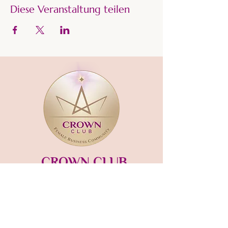
Diese Veranstaltung teilen
CROWN CLUB
Gründerin und Gastgeberin:​
mara-kaiser.com
STUDIO MÜNSING
Hauptstraße 13