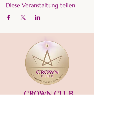
Diese Veranstaltung teilen
CROWN CLUB
Gründerin und Gastgeberin:​
mara-kaiser.com
STUDIO MÜNSING
Hauptstraße 13