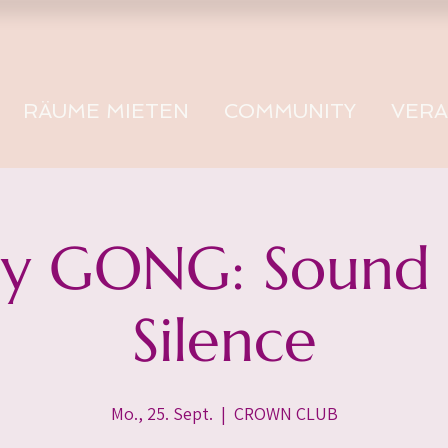
RÄUME MIETEN
COMMUNITY
VER
 GONG: Sound -
Silence
Mo., 25. Sept.
  |  
CROWN CLUB