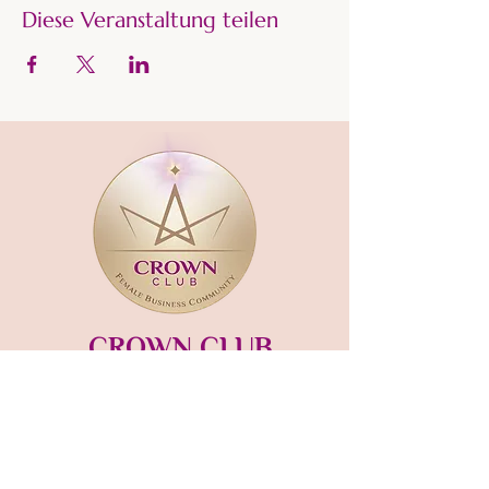
Diese Veranstaltung teilen
CROWN CLUB
Gründerin und Gastgeberin:​
mara-kaiser.com
STUDIO MÜNSING
Hauptstraße 13