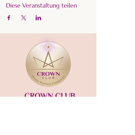
Diese Veranstaltung teilen
CROWN CLUB
Gründerin und Gastgeberin:​
mara-kaiser.com
STUDIO MÜNSING
Hauptstraße 13