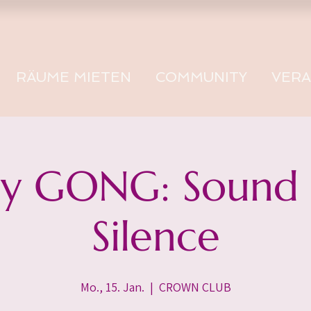
RÄUME MIETEN
COMMUNITY
VER
 GONG: Sound -
Silence
Mo., 15. Jan.
  |  
CROWN CLUB