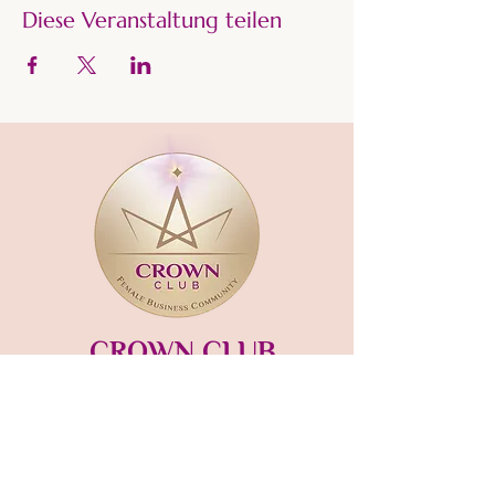
Diese Veranstaltung teilen
CROWN CLUB
Gründerin und Gastgeberin:​
mara-kaiser.com
STUDIO MÜNSING
Hauptstraße 13