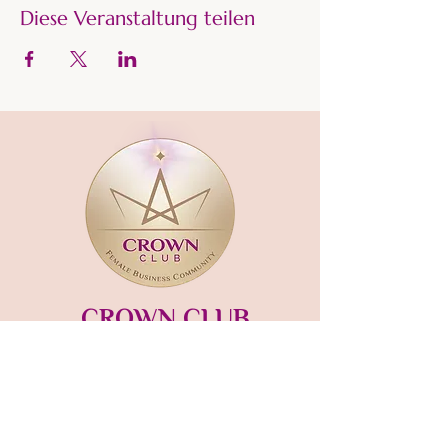
Diese Veranstaltung teilen
CROWN CLUB
Gründerin und Gastgeberin:​
mara-kaiser.com
STUDIO MÜNSING
Hauptstraße 13