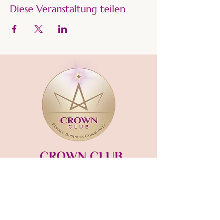
Diese Veranstaltung teilen
CROWN CLUB
Gründerin und Gastgeberin:​
mara-kaiser.com
STUDIO MÜNSING
Hauptstraße 13