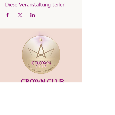
Diese Veranstaltung teilen
CROWN CLUB
Gründerin und Gastgeberin:​
mara-kaiser.com
STUDIO MÜNSING
Hauptstraße 13