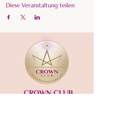
Diese Veranstaltung teilen
CROWN CLUB
Gründerin und Gastgeberin:​
mara-kaiser.com
STUDIO MÜNSING
Hauptstraße 13