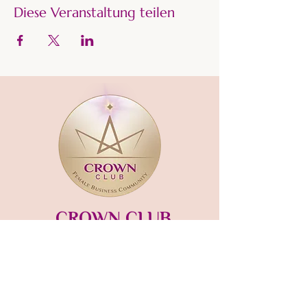
Diese Veranstaltung teilen
CROWN CLUB
Gründerin und Gastgeberin:​
mara-kaiser.com
STUDIO MÜNSING
Hauptstraße 13