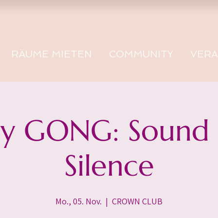
RÄUME MIETEN
COMMUNITY
VER
 GONG: Sound -
Silence
Mo., 05. Nov.
  |  
CROWN CLUB