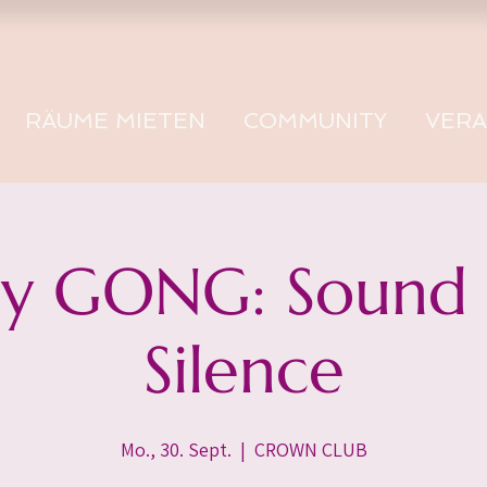
RÄUME MIETEN
COMMUNITY
VER
 GONG: Sound -
Silence
Mo., 30. Sept.
  |  
CROWN CLUB