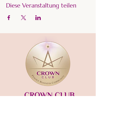
Diese Veranstaltung teilen
CROWN CLUB
Gründerin und Gastgeberin:​
mara-kaiser.com
STUDIO MÜNSING
Hauptstraße 13