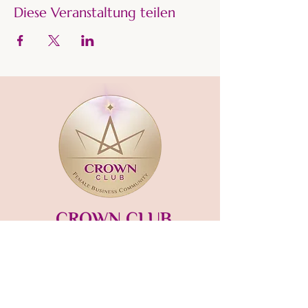
Diese Veranstaltung teilen
CROWN CLUB
Gründerin und Gastgeberin:​
mara-kaiser.com
STUDIO MÜNSING
Hauptstraße 13