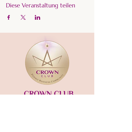
Diese Veranstaltung teilen
CROWN CLUB
Gründerin und Gastgeberin:​
mara-kaiser.com
STUDIO MÜNSING
Hauptstraße 13