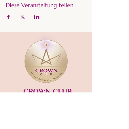
Diese Veranstaltung teilen
CROWN CLUB
Gründerin und Gastgeberin:​
mara-kaiser.com
STUDIO MÜNSING
Hauptstraße 13