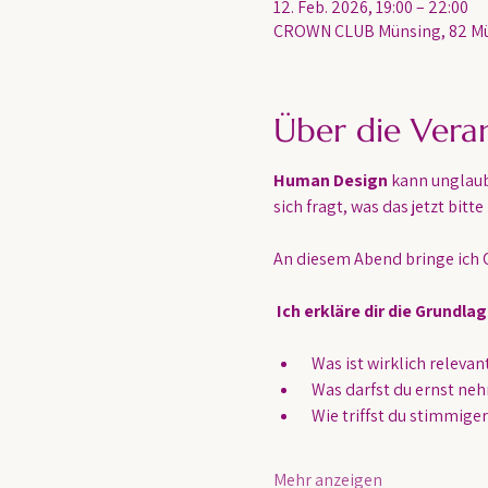
12. Feb. 2026, 19:00 – 22:00
CROWN CLUB Münsing, 82 Mü
Über die Vera
Human Design 
kann unglaubl
sich fragt, was das jetzt bit
An diesem Abend bringe ich O
Ich erkläre dir die Grundla
 Was ist wirklich relevan
 Was darfst du ernst ne
 Wie triffst du stimmig
Mehr anzeigen