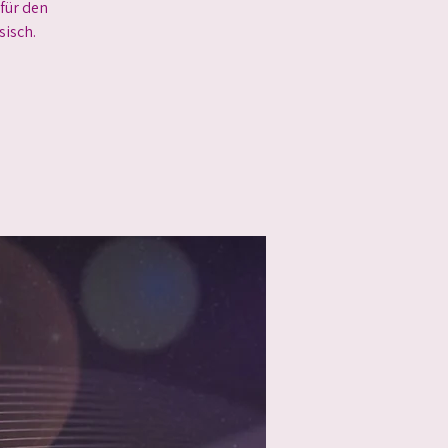
für den
sisch.