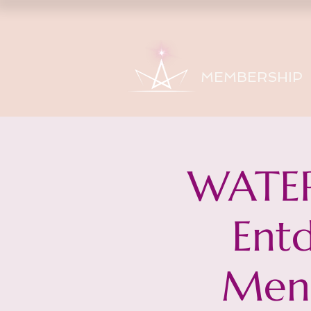
MEMBERSHIP
WATER
Entd
Mens