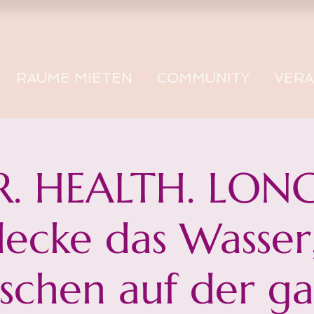
RÄUME MIETEN
COMMUNITY
VER
. HEALTH. LONG
ecke das Wasser
chen auf der g