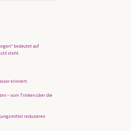
ngen“ bedeutet auf 
til steht.
sser erinnert.
en – vom Trinken über die 
gungsmittel reduzieren 